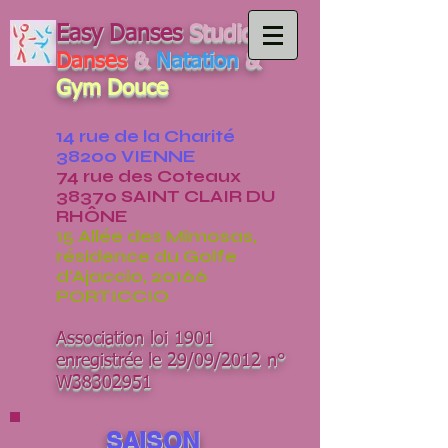
Easy Danses
Studio
Danses
&
Natation
&
Gym Douce
14 rue de la Charité
38200 VIENNE
74 rue des Coteaux
38370 SAINT CLAIR DU
RHÔNE
15 Allée des Mimosas,
résidence du Golfe
d'Ajaccio, 20166
PORTICCIO
Association loi 1901
enregistrée le 29/09/2012 n°
W38302951
SAISON