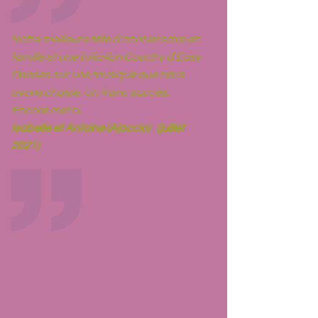
Notre meilleure fête d'anniversaire en
famille et une initiation Country d'Easy
Danses sur une musique que nous
avons choisie. Un franc succès.
Encore merci.
Isabelle et Antoine (Ajaccio) (juillet
2021)